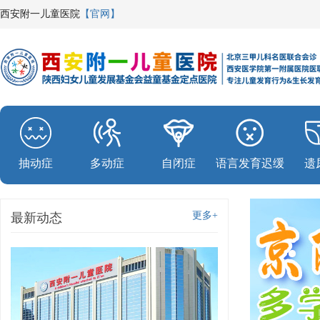
西安附一儿童医院
【官网】
抽动症
多动症
自闭症
语言发育迟缓
遗
更多+
最新动态