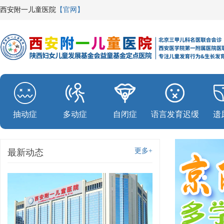
西安附一儿童医院
【官网】
抽动症
多动症
自闭症
语言发育迟缓
遗
更多+
最新动态