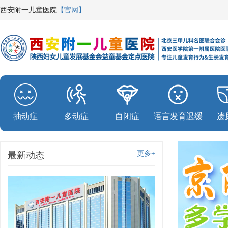
西安附一儿童医院
【官网】
抽动症
多动症
自闭症
语言发育迟缓
遗
更多+
最新动态