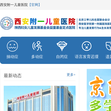
西安附一儿童医院
【官网】
抽动症
多动症
自闭症
语言发育迟缓
遗
更多+
最新动态