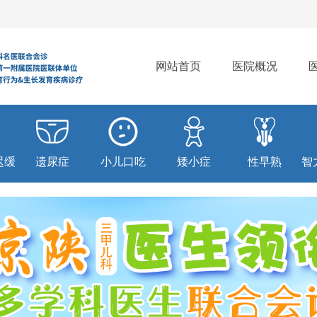
网站首页
医院概况
迟缓
遗尿症
小儿口吃
矮小症
性早熟
智