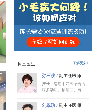
了解更多+
科室医生
孙三侠
/
副主任医师
擅长：
运用中西医结合治
疗多动症、抽动症、自闭
症、语言发育迟缓、小儿
癫痫、矮...
刘翠珍
/
副主任医师