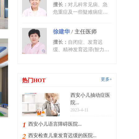
擅长：
对儿科常见病、急
危重症及一些疑难病症的
诊治有丰富的临床经验。
尤其对皮肤...
徐建华
/
主任医师
擅长：
自闭症、发育迟
缓、精神发育迟滞(智力低
下)、语言发育迟缓、语言
障碍、多动症...
更多+
热门HOT
西安小儿抽动症医
院...
2023-4-11
西安小儿语言障碍医院...
西安检查儿童发育迟缓的医院...