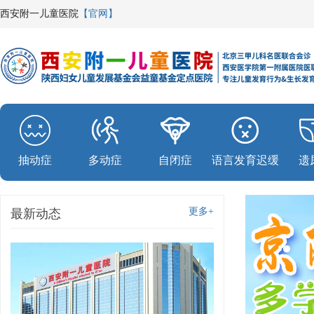
西安附一儿童医院
【官网】
抽动症
多动症
自闭症
语言发育迟缓
遗
更多+
最新动态