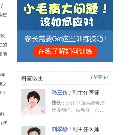
了
续侵
敏
过的
知能
神
了解更多+
科室医生
随之
孙三侠
/
副主任医师
孩子
擅长：
运用中西医结合治
疗多动症、抽动症、自闭
醇
症、语言发育迟缓、小儿
力就
癫痫、矮...
刘翠珍
/
副主任医师