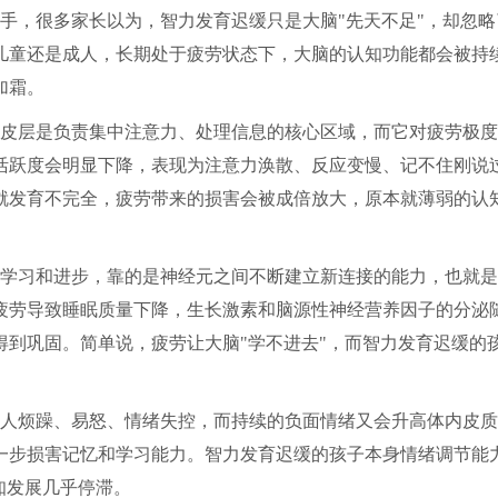
手，很多家长以为，智力发育迟缓只是大脑"先天不足"，却忽略
儿童还是成人，长期处于疲劳状态下，大脑的认知功能都会被持
加霜。
皮层是负责集中注意力、处理信息的核心区域，而它对疲劳极度
活跃度会明显下降，表现为注意力涣散、反应变慢、记不住刚说
就发育不完全，疲劳带来的损害会被成倍放大，原本就薄弱的认
学习和进步，靠的是神经元之间不断建立新连接的能力，也就是
疲劳导致睡眠质量下降，生长激素和脑源性神经营养因子的分泌
到巩固。简单说，疲劳让大脑"学不进去"，而智力发育迟缓的
人烦躁、易怒、情绪失控，而持续的负面情绪又会升高体内皮质
一步损害记忆和学习能力。智力发育迟缓的孩子本身情绪调节能
知发展几乎停滞。