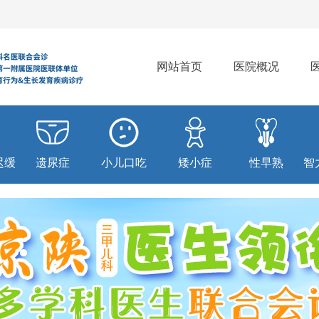
网站首页
医院概况
迟缓
遗尿症
小儿口吃
矮小症
性早熟
智