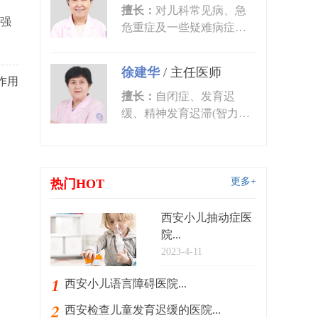
擅长：
对儿科常见病、急
强
危重症及一些疑难病症的
诊治有丰富的临床经验。
尤其对皮肤...
徐建华
/
主任医师
作用
擅长：
自闭症、发育迟
缓、精神发育迟滞(智力低
下)、语言发育迟缓、语言
障碍、多动症...
更多+
热门HOT
西安小儿抽动症医
院...
2023-4-11
西安小儿语言障碍医院...
西安检查儿童发育迟缓的医院...