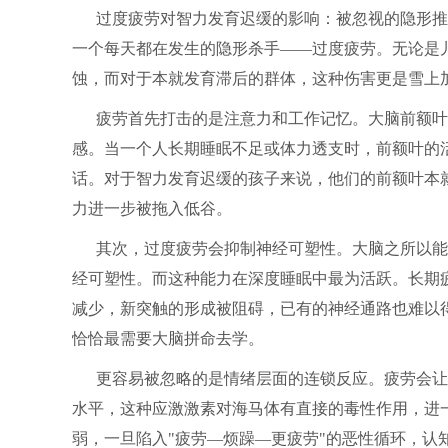
过度疲劳对智力发育迟缓的影响：被忽视的隐形推
一个每天都在发生的隐形杀手——过度疲劳。无论是
蚀，而对于本就发育滞后的群体，这种伤害更是雪上
疲劳首先打击的是注意力和工作记忆。大脑前额叶
感。当一个人长期睡眠不足或体力透支时，前额叶的
话。对于智力发育迟缓的孩子来说，他们的前额叶本
力进一步被拖入低谷。
其次，过度疲劳会抑制神经可塑性。大脑之所以能
经可塑性。而这种能力在深度睡眠中最为活跃。长期
减少，新突触的形成被阻碍，已有的神经通路也难以得
恰恰最需要大脑拼命去学。
更容易被忽略的是情绪层面的连锁反应。疲劳会让
水平，这种应激激素对海马体有直接的毒性作用，进
弱，一旦陷入"疲劳—烦躁—更疲劳"的恶性循环，认