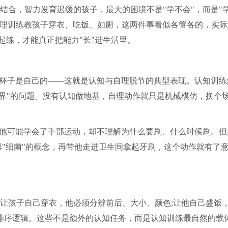
结合，智力发育迟缓的孩子，最大的困境不是"学不会"，而是"
自理训练教孩子穿衣、吃饭、如厕，这两件事看似各管各的，实际
起练，才能真正把能力"长"进生活里。
的杯子是自己的——这就是认知与自理脱节的典型表现。认知训练
世界"的问题。没有认知做地基，自理动作就只是机械模仿，换个
，他可能学会了手部运动，却不理解为什么要刷、什么时候刷。但
解"细菌"的概念，再带他走进卫生间拿起牙刷，这个动作就有了
。
让孩子自己穿衣，他必须分辨前后、大小、颜色;让他自己盛饭
练习排序逻辑。这些不是额外的认知任务，而是认知训练最自然的载