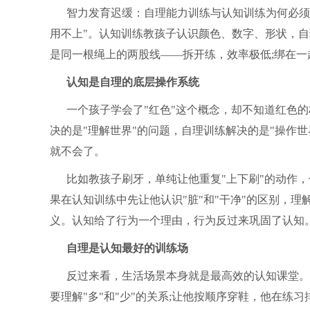
智力发育迟缓：自理能力训练与认知训练为何必须
用不上"。认知训练教孩子认识颜色、数字、形状，
是同一根绳上的两股线——拆开练，效率极低;绑在一
认知是自理的底层操作系统
一个孩子学会了"红色"这个概念，却不知道红色
决的是"理解世界"的问题，自理训练解决的是"操作
就不会了。
比如教孩子刷牙，单纯让他重复"上下刷"的动作
果在认知训练中先让他认识"脏"和"干净"的区别，理
义。认知给了行为一个理由，行为反过来巩固了认知
自理是认知最好的训练场
反过来看，生活场景本身就是最高效的认知课堂。
要理解"多"和"少"的关系;让他按顺序穿鞋，他在