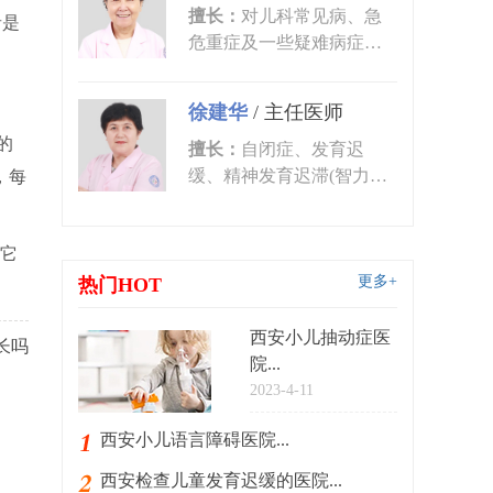
擅长：
对儿科常见病、急
者是
危重症及一些疑难病症的
诊治有丰富的临床经验。
尤其对皮肤...
徐建华
/
主任医师
的
擅长：
自闭症、发育迟
缓、精神发育迟滞(智力低
，每
下)、语言发育迟缓、语言
障碍、多动症...
它
更多+
热门HOT
西安小儿抽动症医
长吗
院...
2023-4-11
西安小儿语言障碍医院...
西安检查儿童发育迟缓的医院...