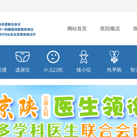
网站首页
医院概况
迟缓
遗尿症
小儿口吃
矮小症
性早熟
智