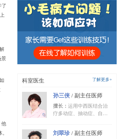
学了
上
解
场景
了解更多+
如
科室医生
意
孙三侠
/
副主任医师
擅长：
运用中西医结合治
疗多动症、抽动症、自闭
症、语言发育迟缓、小儿
，他
癫痫、矮...
刘翠珍
/
副主任医师
体。