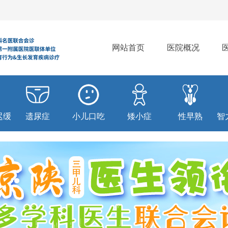
网站首页
医院概况
迟缓
遗尿症
小儿口吃
矮小症
性早熟
智