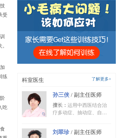
技
承受
训
失。
加
训练
了解更多+
科室医生
孙三侠
/
副主任医师
阶
擅长：
运用中西医结合治
入吃
疗多动症、抽动症、自闭
症、语言发育迟缓、小儿
癫痫、矮...
食
刘翠珍
/
副主任医师