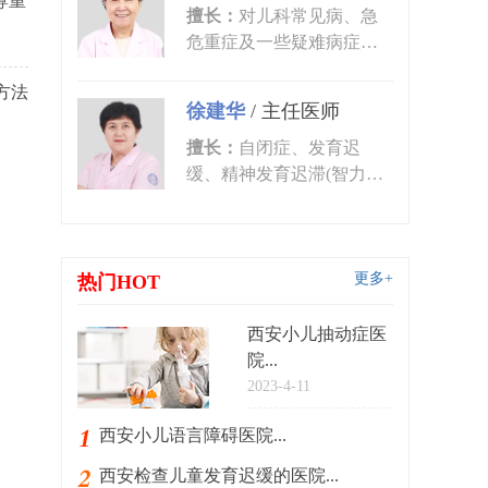
尊重
擅长：
对儿科常见病、急
危重症及一些疑难病症的
诊治有丰富的临床经验。
方法
尤其对皮肤...
徐建华
/
主任医师
擅长：
自闭症、发育迟
缓、精神发育迟滞(智力低
下)、语言发育迟缓、语言
障碍、多动症...
更多+
热门HOT
西安小儿抽动症医
院...
2023-4-11
西安小儿语言障碍医院...
西安检查儿童发育迟缓的医院...