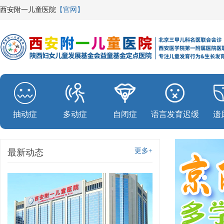
西安附一儿童医院
【官网】
抽动症
多动症
自闭症
语言发育迟缓
遗
更多+
最新动态