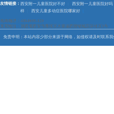
友情链接：
西安附一儿童医院好不好
|
西安附一儿童医院好吗
样
|
西安儿童多动症医院哪家好
|
咨询电话：400-8699-120
医院地址：陕西省西安市雁塔区大寨路西段铭城国际社区1号
免责申明：本站内容少部分来源于网络，如侵权请及时联系我