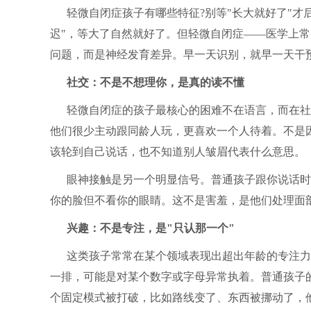
轻微自闭症孩子有哪些特征?别等"长大就好了"才
迟"，等大了自然就好了。但轻微自闭症——医学上
问题，而是神经发育差异。早一天识别，就早一天干
社交：不是不想理你，是真的读不懂
轻微自闭症的孩子最核心的困难不在语言，而在社
他们很少主动跟同龄人玩，更喜欢一个人待着。不是因
该轮到自己说话，也不知道别人皱眉代表什么意思。
眼神接触是另一个明显信号。普通孩子跟你说话时
你的脸但不看你的眼睛。这不是害羞，是他们处理面
兴趣：不是专注，是"只认那一个"
这类孩子常常在某个领域表现出超出年龄的专注力
一排，可能是对某个数字或字母异常执着。普通孩子
个固定模式被打破，比如路线变了、东西被挪动了，他