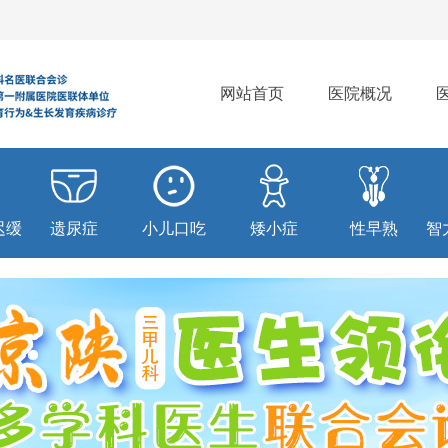
网站首页
医院概况
迟缓
遗尿症
小儿口吃
矮小症
性早熟
智