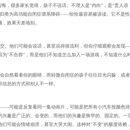
后悔，很多家长觉得，孩子不说话、不理人是"内向"，是"贵人语
常归类为高功能自闭症谱系障碍——恰恰最容易被误读。它不是性
预，效果天差地别。
交。他们可能会说话，甚至说得很流利，但你仔细观察会发现—
为"不合群"，而是他们不知道怎么加入一场游戏，不知道什么
会自然看着你的眼睛，而轻微自闭症的孩子往往目光闪躲，或者
部信息的方式和别人不一样。
——可能是反复看同一集动画片，可能是把所有小汽车按颜色排
的兴趣是广泛的、会变的，而他们的兴趣是狭窄的、固定的。一
们可能会情绪崩溃，甚至大哭大闹。这种对"不变"的极度依赖