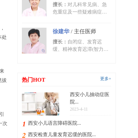
擅长：
对儿科常见病、急
危重症及一些疑难病症的
诊治有丰富的临床经验。
尤其对皮肤...
，
徐建华
/
主任医师
本处
擅长：
自闭症、发育迟
缓、精神发育迟滞(智力低
下)、语言发育迟缓、语言
障碍、多动症...
来
更多+
热门HOT
然拔
西安小儿抽动症医
院...
2023-4-11
引
西安小儿语言障碍医院...
一次
西安检查儿童发育迟缓的医院...