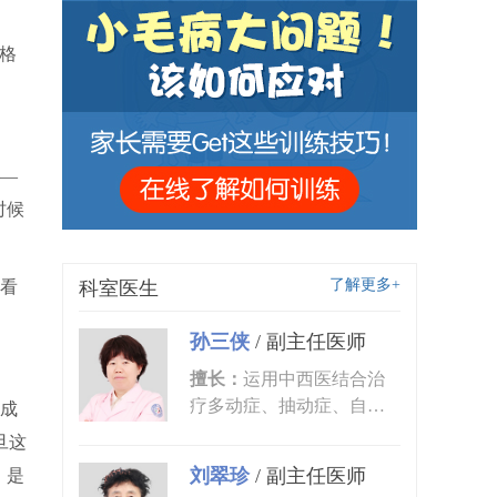
格
—
时候
了解更多+
看
科室医生
孙三侠
/
副主任医师
擅长：
运用中西医结合治
疗多动症、抽动症、自闭
成
症、语言发育迟缓、小儿
旦这
癫痫、矮...
刘翠珍
/
副主任医师
，是