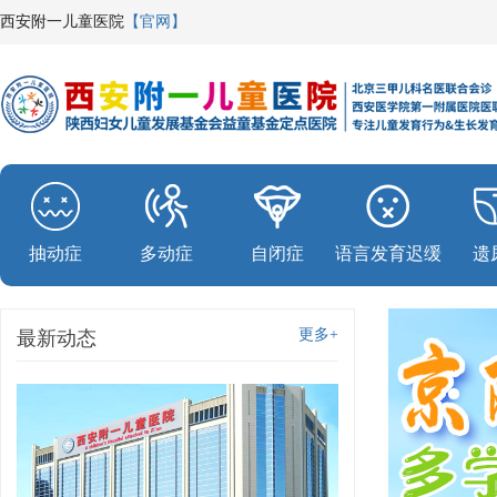
西安附一儿童医院
【官网】
抽动症
多动症
自闭症
语言发育迟缓
遗
更多+
最新动态