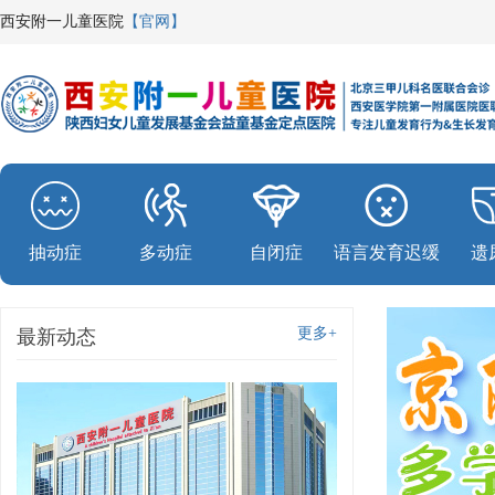
西安附一儿童医院
【官网】
抽动症
多动症
自闭症
语言发育迟缓
遗
更多+
最新动态