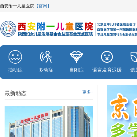
西安附一儿童医院
【官网】
抽动症
多动症
自闭症
语言发育迟缓
遗
更多+
最新动态