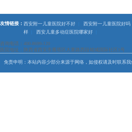
友情链接：
西安附一儿童医院好不好
|
西安附一儿童医院好吗
样
|
西安儿童多动症医院哪家好
|
咨询电话：400-8699-120
医院地址：陕西省西安市雁塔区大寨路西段铭城国际社区1号
免责申明：本站内容少部分来源于网络，如侵权请及时联系我