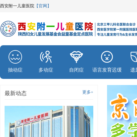
西安附一儿童医院
【官网】
抽动症
多动症
自闭症
语言发育迟缓
遗
更多+
最新动态