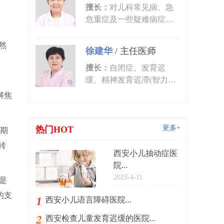
擅长：
对儿科常见病、急
危重症及一些疑难病症的
诊治有丰富的临床经验。
尤其对皮肤...
然
徐建华
/
主任医师
擅长：
自闭症、发育迟
缓、精神发育迟滞(智力低
下)、语言发育迟缓、语言
解焦
障碍、多动症...
更多+
热门HOT
期
转
西安小儿抽动症医
院...
2023-4-11
是
的支
西安小儿语言障碍医院...
西安检查儿童发育迟缓的医院...