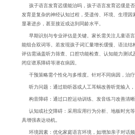
孩子语言发育迟缓能治吗，孩子语言发育迟缓是否
发育是复杂的神经认知过程，受遗传、环境、生理因
显著进步，甚至接近或达到同龄水平。
早期识别与专业评估是关键。家长需关注儿童语言发
能组合双词等。若发现孩子词汇量增长缓慢、语法结
评估需涵盖听力筛查、口腔功能检查、认知能力测试
闭症谱系障碍等潜在病因。
干预策略需个性化与多维度。针对不同病因，治疗
听力问题：通过助听器或人工耳蜗改善听觉输入，
构音障碍：通过口腔运动训练、发音练习改善清晰
认知或社交障碍：采用应用行为分析、地板时光等
具增强表达动机。
环境因素：优化家庭语言环境，如增加亲子对话频