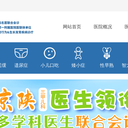
网站首页
医院概况
迟缓
遗尿症
小儿口吃
矮小症
性早熟
智