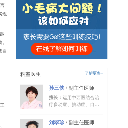
言
实现
月龄
助。
或自
了解更多+
科室医生
孙三侠
/
副主任医师
擅长：
运用中西医结合治
疗多动症、抽动症、自闭
工
症、语言发育迟缓、小儿
癫痫、矮...
刘翠珍
/
副主任医师
、