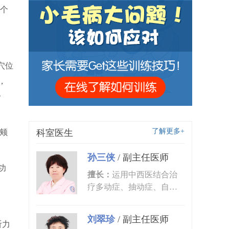
个
穴位
，
分
了解更多+
颊
科室医生
孙三侠
/
副主任医师
功
擅长：
运用中西医结合治
疗多动症、抽动症、自闭
症、语言发育迟缓、小儿
癫痫、矮...
刘翠珍
/
副主任医师
听力