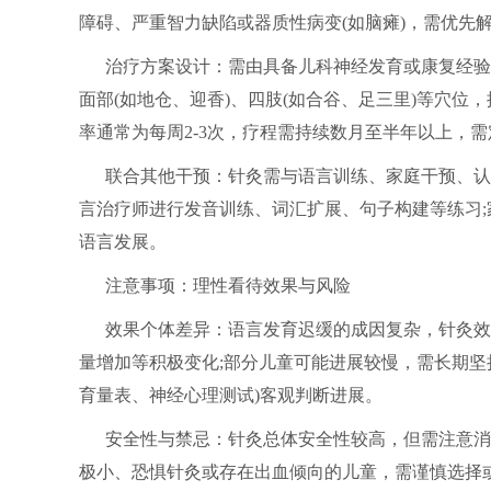
障碍、严重智力缺陷或器质性病变(如脑瘫)，需优先
治疗方案设计：需由具备儿科神经发育或康复经验
面部(如地仓、迎香)、四肢(如合谷、足三里)等穴
率通常为每周2-3次，疗程需持续数月至半年以上，
联合其他干预：针灸需与语言训练、家庭干预、认
言治疗师进行发音训练、词汇扩展、句子构建等练习
语言发展。
注意事项：理性看待效果与风险
效果个体差异：语言发育迟缓的成因复杂，针灸效
量增加等积极变化;部分儿童可能进展较慢，需长期坚
育量表、神经心理测试)客观判断进展。
安全性与禁忌：针灸总体安全性较高，但需注意消
极小、恐惧针灸或存在出血倾向的儿童，需谨慎选择