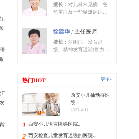
擅长：
对儿科常见病、急
危重症及一些疑难病症的
)、
诊治有丰富的临床经验。
尤其对皮肤...
频
徐建华
/
主任医师
擅长：
自闭症、发育迟
缓、精神发育迟滞(智力低
语
下)、语言发育迟缓、语言
激
障碍、多动症...
更多+
热门HOT
汇
西安小儿抽动症医
发
院...
2023-4-11
西安小儿语言障碍医院...
龄
西安检查儿童发育迟缓的医院...