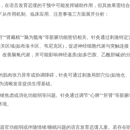
，在语言发育迟缓的干预中可能发挥辅助作用，但其效果需结合
下从作用机制、临床应用、注意事项三方面展开分析：
”“肾藏精”“脑为髓海”等脏腑功能密切相关。针灸通过刺激特定
相关区域(如布洛卡区、韦尼克区)，促进神经细胞代谢与突触连接
改善脑氧代谢，并可能影响神经递质(如多巴胺、乙酰胆碱)的
)的肌肉张力异常或协调障碍，针灸可通过刺激局部穴位(如地仓、
，为清晰发音提供生理基础。
绪焦虑或消化功能弱等问题。针灸通过调节“心脾”“肝肾”等脏腑
环境。
器官功能弱或伴随情绪/睡眠问题的语言发育迟缓儿童。若存在