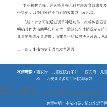
专业机构选择：需选择具备儿科神经发育或康复资
受针灸，以免因操作不当影响效果或引发风险。
总结：针灸可能通过调节神经功能、改善构音器官
明确其作为辅助手段的定位，需结合个体情况制定综
儿童的整体发育进展，而非单一症状的快速改善，从
上一篇：
小孩为啥子语言发育迟缓
友情链接：
西安附一儿童医院好不好
|
西安附一儿
样
|
西安儿童多动症医院哪家好
|
咨询电话：400-8699-120
医院地址：陕西省西安市雁塔区大寨路西段铭城国际社区1号
免责申明：本站内容少部分来源于