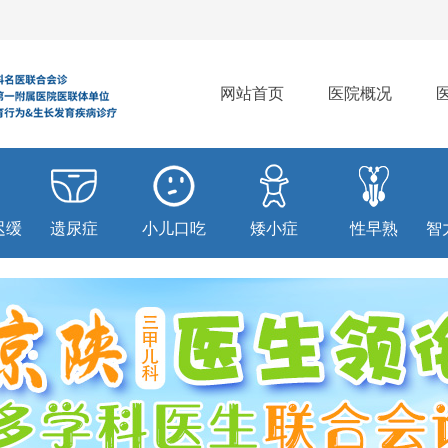
网站首页
医院概况
迟缓
遗尿症
小儿口吃
矮小症
性早熟
智