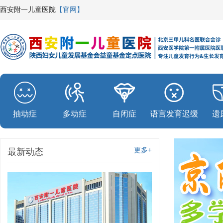
西安附一儿童医院
【官网】
抽动症
多动症
自闭症
语言发育迟缓
遗
更多+
最新动态