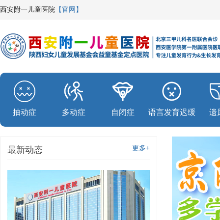
西安附一儿童医院
【官网】
抽动症
多动症
自闭症
语言发育迟缓
遗
更多+
最新动态