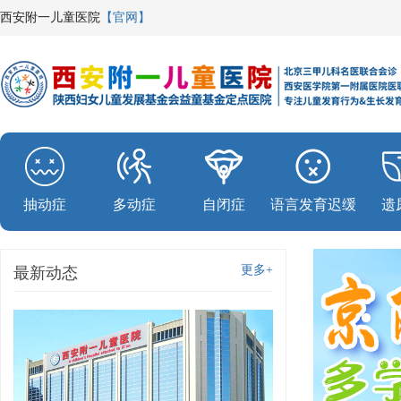
西安附一儿童医院
【官网】
抽动症
多动症
自闭症
语言发育迟缓
遗
更多+
最新动态