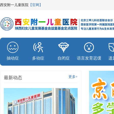
西安附一儿童医院
【官网】
抽动症
多动症
自闭症
语言发育迟缓
遗
更多+
最新动态