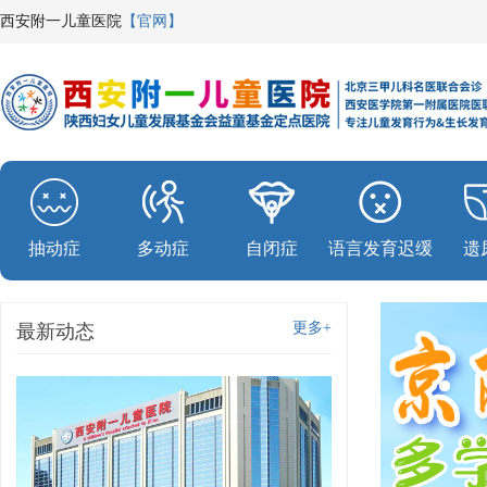
西安附一儿童医院
【官网】
抽动症
多动症
自闭症
语言发育迟缓
遗
更多+
最新动态