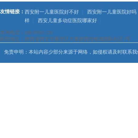
友情链接：
西安附一儿童医院好不好
|
西安附一儿童医院好吗
样
|
西安儿童多动症医院哪家好
|
咨询电话：400-8699-120
医院地址：陕西省西安市雁塔区大寨路西段铭城国际社区1号
免责申明：本站内容少部分来源于网络，如侵权请及时联系我