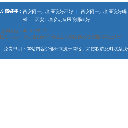
友情链接：
西安附一儿童医院好不好
|
西安附一儿童医院好吗
样
|
西安儿童多动症医院哪家好
|
咨询电话：400-8699-120
医院地址：陕西省西安市雁塔区大寨路西段铭城国际社区1号
免责申明：本站内容少部分来源于网络，如侵权请及时联系我