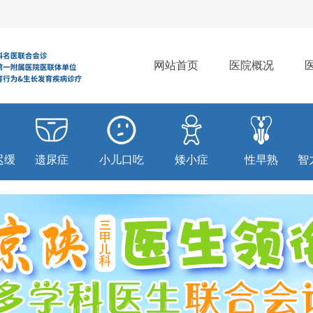
网站首页
医院概况
迟缓
遗尿症
小儿口吃
矮小症
性早熟
智