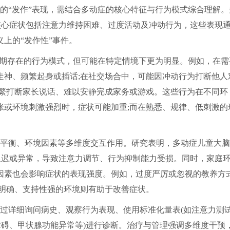
的“发作”表现，需结合多动症的核心特征与行为模式综合理解。
核心症状包括注意力维持困难、过度活动及冲动行为，这些表现
上的“发作性”事件。
长期存在的行为模式，但可能在特定情境下更为明显。例如，在需
走神、频繁起身或插话;在社交场合中，可能因冲动行为打断他人
频繁打断家长说话、难以安静完成家务或游戏。这些行为在不同环
张或环境刺激强烈时，症状可能加重;而在熟悉、规律、低刺激的
平衡、环境因素等多维度交互作用。研究表明，多动症儿童大脑
延迟或异常，导致注意力调节、行为抑制能力受损。同时，家庭
因素也会影响症状的表现强度。例如，过度严厉或忽视的教养方
则明确、支持性强的环境则有助于改善症状。
过详细询问病史、观察行为表现、使用标准化量表(如注意力测
障碍、甲状腺功能异常等)进行诊断。治疗与管理强调多维度干预