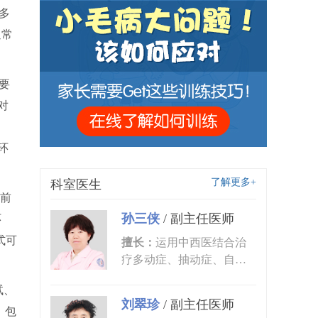
多
通常
要
对
环
了解更多+
科室医生
前
孙三侠
/
副主任医师
环
式可
擅长：
运用中西医结合治
疗多动症、抽动症、自闭
症、语言发育迟缓、小儿
试、
癫痫、矮...
刘翠珍
/
副主任医师
，包