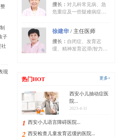
擅长：
对儿科常见病、急
调整
危重症及一些疑难病症的
诊治有丰富的临床经验。
尤其对皮肤...
制
徐建华
/
主任医师
孩子
擅长：
自闭症、发育迟
进社
缓、精神发育迟滞(智力低
下)、语言发育迟缓、语言
障碍、多动症...
表现
更多+
热门HOT
西安小儿抽动症医
院...
2023-4-11
西安小儿语言障碍医院...
西安检查儿童发育迟缓的医院...