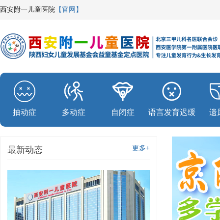
西安附一儿童医院
【官网】
抽动症
多动症
自闭症
语言发育迟缓
遗
更多+
最新动态