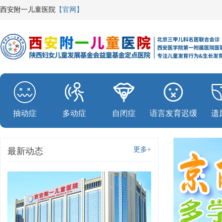
西安附一儿童医院
【官网】
抽动症
多动症
自闭症
语言发育迟缓
遗
更多+
最新动态