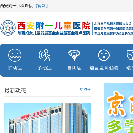
西安附一儿童医院
【官网】
抽动症
多动症
自闭症
语言发育迟缓
遗
更多+
最新动态