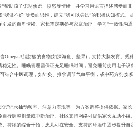
片”帮助孩子识别焦虑、愤怒等情绪，并学习用语言描述感受而非
“我做不好”等负面思维，建立“我可以尝试”的积极认知模式。
引发的自卑情绪。家长需定期参与家庭治疗，学习“一致性沟通
mega-3脂肪酸的食物(如深海鱼、坚果)，支持大脑发育。规
绪稳定性。睡眠管理需保证充足睡眠时间，避免睡前使用电子设
要时可结合中医调理，如针灸、推拿调节气血平衡，或中药方剂(如
日记”记录抽动频率、注意力表现等，为方案调整提供依据。家长
免自行调整剂量或中断治疗。社区支持网络可提供家长互助小组
统、持续的综合干预，患儿可在安全、支持的环境中逐步提升自