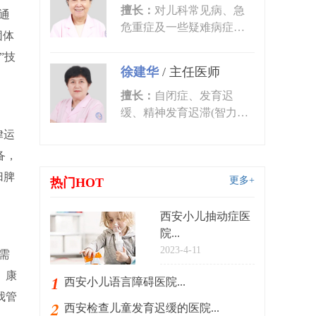
擅长：
对儿科常见病、急
通
危重症及一些疑难病症的
团体
诊治有丰富的临床经验。
”技
尤其对皮肤...
徐建华
/
主任医师
擅长：
自闭症、发育迟
缓、精神发育迟滞(智力低
下)、语言发育迟缓、语言
律运
障碍、多动症...
备，
归脾
更多+
热门HOT
西安小儿抽动症医
院...
2023-4-11
需
、康
西安小儿语言障碍医院...
我管
西安检查儿童发育迟缓的医院...