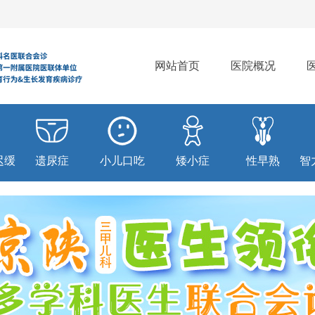
网站首页
医院概况
迟缓
遗尿症
小儿口吃
矮小症
性早熟
智