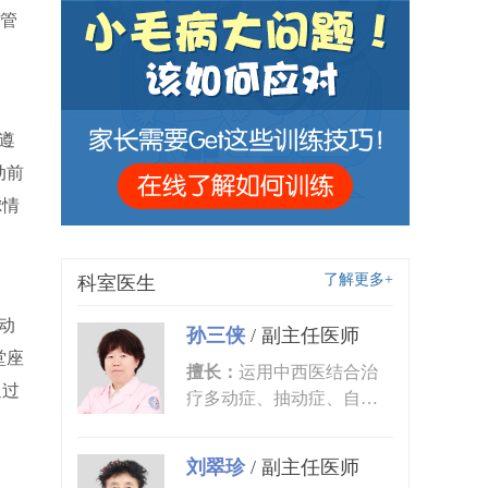
管
遵
动前
虑情
了解更多+
科室医生
动
孙三侠
/
副主任医师
堂座
擅长：
运用中西医结合治
通过
疗多动症、抽动症、自闭
症、语言发育迟缓、小儿
癫痫、矮...
刘翠珍
/
副主任医师