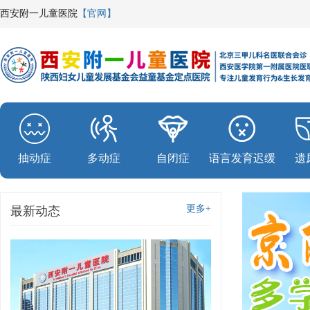
西安附一儿童医院
【官网】
抽动症
多动症
自闭症
语言发育迟缓
遗
更多+
最新动态