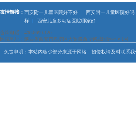
友情链接：
西安附一儿童医院好不好
|
西安附一儿童医院好吗
样
|
西安儿童多动症医院哪家好
|
咨询电话：400-8699-120
医院地址：陕西省西安市雁塔区大寨路西段铭城国际社区1号
免责申明：本站内容少部分来源于网络，如侵权请及时联系我