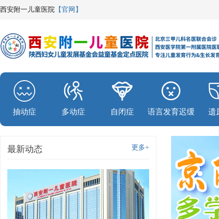
西安附一儿童医院
【官网】
抽动症
多动症
自闭症
语言发育迟缓
遗
更多+
最新动态