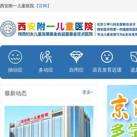
西安附一儿童医院
【官网】
抽动症
多动症
自闭症
语言发育迟缓
遗
更多+
最新动态