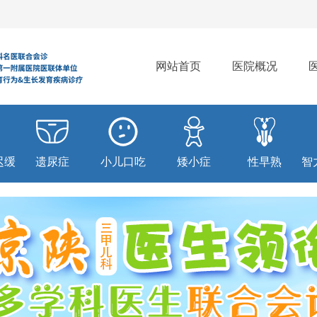
网站首页
医院概况
迟缓
遗尿症
小儿口吃
矮小症
性早熟
智