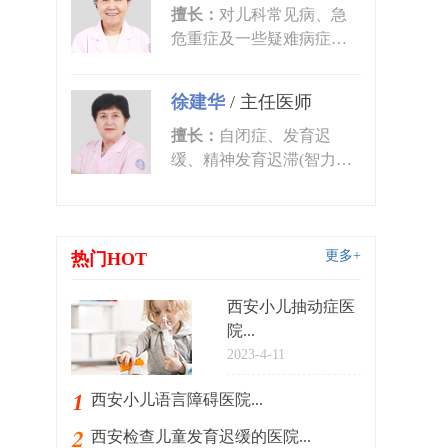
擅长：
对儿科常见病、急
危重症及一些疑难病症的
诊治有丰富的临床经验。
尤其对皮肤...
徐建华
/
主任医师
擅长：
自闭症、发育迟
缓、精神发育迟滞(智力低
下)、语言发育迟缓、语言
障碍、多动症...
更多+
热门HOT
西安小儿抽动症医
院...
2023-4-11
西安小儿语言障碍医院...
西安检查儿童发育迟缓的医院...