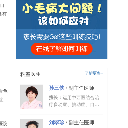
自
含有
了解更多+
科室医生
孙三侠
/
副主任医师
含色
擅长：
运用中西医结合治
症
疗多动症、抽动症、自闭
症、语言发育迟缓、小儿
癫痫、矮...
刘翠珍
/
副主任医师
医院