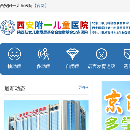
西安附一儿童医院
【官网】
抽动症
多动症
自闭症
语言发育迟缓
遗
更多+
最新动态