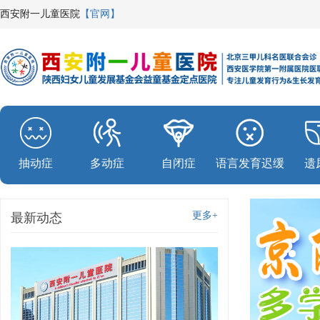
西安附一儿童医院
【官网】
抽动症
多动症
自闭症
语言发育迟缓
遗
更多+
最新动态