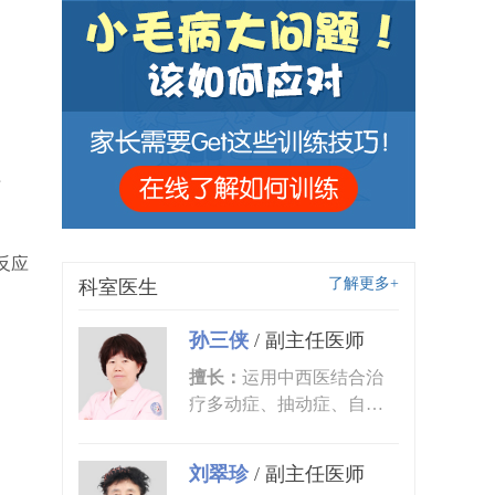
猫
反应
了解更多+
科室医生
孙三侠
/
副主任医师
擅长：
运用中西医结合治
疗多动症、抽动症、自闭
症、语言发育迟缓、小儿
癫痫、矮...
刘翠珍
/
副主任医师