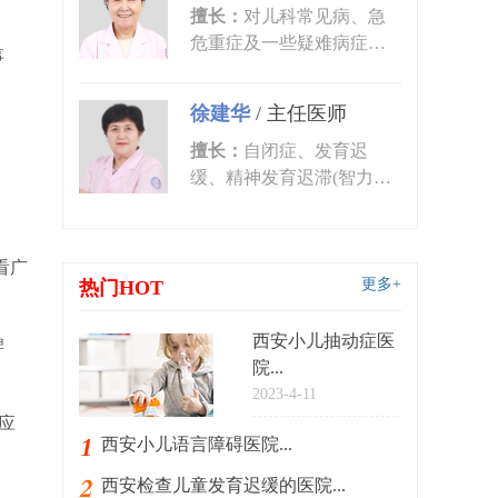
擅长：
对儿科常见病、急
危重症及一些疑难病症的
事
诊治有丰富的临床经验。
尤其对皮肤...
徐建华
/
主任医师
擅长：
自闭症、发育迟
缓、精神发育迟滞(智力低
下)、语言发育迟缓、语言
障碍、多动症...
看广
更多+
热门HOT
西安小儿抽动症医
脾
院...
2023-4-11
应
西安小儿语言障碍医院...
西安检查儿童发育迟缓的医院...