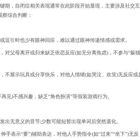
键期，自闭症相关表现通常在此阶段开始显现，主要涉及社交互
观察综合判断：
或逗引时也少有眼神回应，难以通过眼神传递情感或需求。
，对父母离开或归来缺乏依恋反应(如无分离焦虑)，不参与“躲
，不展示玩具或分享快乐，对他人情绪(如哭泣、欢笑)无反应或
再见)不感兴趣，缺乏“角色扮演”等假装游戏行为。
发出无意义的音节;少数可能短暂出现单词后突然退化。
手表示“要”)辅助表达，对他人手势指令(如“过来”“坐下”)无反