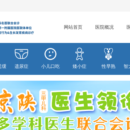
网站首页
医院概况
迟缓
遗尿症
小儿口吃
矮小症
性早熟
智