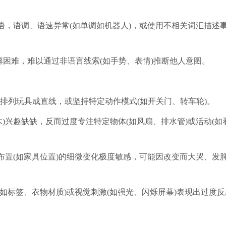
语，语调、语速异常(如单调如机器人)，或使用不相关词汇描述
理解困难，难以通过非语言线索(如手势、表情)推断他人意图。
排列玩具成直线，或坚持特定动作模式(如开关门、转车轮)。
)兴趣缺缺，反而过度专注特定物体(如风扇、排水管)或活动(如
布置(如家具位置)的细微变化极度敏感，可能因改变而大哭、发
(如标签、衣物材质)或视觉刺激(如强光、闪烁屏幕)表现出过度反