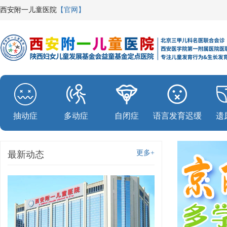
西安附一儿童医院
【官网】
抽动症
多动症
自闭症
语言发育迟缓
遗
更多+
最新动态