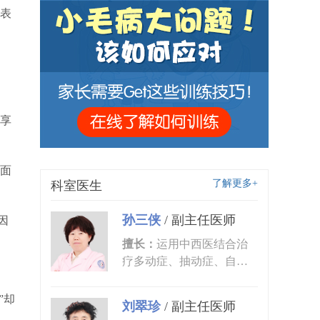
表
享
面
了解更多+
科室医生
孙三侠
/
副主任医师
因
擅长：
运用中西医结合治
疗多动症、抽动症、自闭
症、语言发育迟缓、小儿
癫痫、矮...
”却
刘翠珍
/
副主任医师