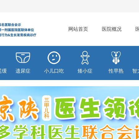
网站首页
医院概况
迟缓
遗尿症
小儿口吃
矮小症
性早熟
智