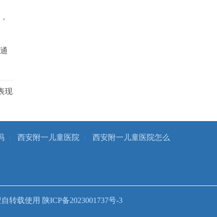
，
通
。
表现
吗
|
西安附一儿童医院
|
西安附一儿童医院怎么
擅自转载使用
陕ICP备2023001737号-3