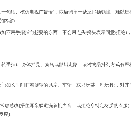
同一句话、模仿电视广告语)，或语调单一缺乏抑扬顿挫，难以进
的内容)。
如不用手指指向想要的东西，不会用点头/摇头表示同意/拒绝)
、转手指)、身体摇晃、旋转或踮脚走路，或对物品排列方式有严
注(如长时间盯着旋转的风扇、车轮，或只玩某一种玩具)，对其
常敏感(如捂住耳朵躲避洗衣机声音，或拒绝穿特定材质的衣服)
反应)。