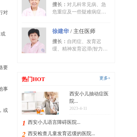
擅长：
对儿科常见病、急
危重症及一些疑难病症的
行对
诊治有丰富的临床经验。
尤其对皮肤...
徐建华
/
主任医师
，或
擅长：
自闭症、发育迟
缓、精神发育迟滞(智力低
下)、语言发育迟缓、语言
障碍、多动症...
格要
更多+
热门HOT
他事
西安小儿抽动症医
院...
2023-4-11
，或
西安小儿语言障碍医院...
西安检查儿童发育迟缓的医院...