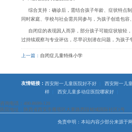
综合支持：确诊后，需结合孩子年龄、症状特点制
同时家庭、学校与社会需共同参与，为孩子创造包容
自闭症的表现因人而异，部分孩子可能症状较轻，
过持续观察与专业评估，尽早识别潜在问题，为孩子
上一篇：
自闭症儿童特殊小学
友情链接：
西安附一儿童医院好不好
|
西安附一儿
样
|
西安儿童多动症医院哪家好
|
咨询电话：400-8699-120
医院地址：陕西省西安市雁塔区大寨路西段铭城国际社区1号
免责申明：本站内容少部分来源于