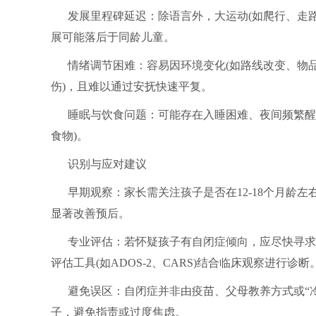
发展里程碑延迟：除语言外，大运动(如爬行、走路
展可能落后于同龄儿童。
情绪调节困难：容易因环境变化(如路线改变、物
伤)，且难以通过安抚快速平复。
睡眠与饮食问题：可能存在入睡困难、夜间频繁醒
食物)。
识别与应对建议
早期观察：家长需关注孩子是否在12-18个月龄
显著改善预后。
专业评估：若怀疑孩子有自闭症倾向，应尽快寻求
评估工具(如ADOS-2、CARS)结合临床观察进行诊断
避免误区：自闭症并非由疫苗、父母教养方式或“
子，避免指责或过度焦虑。