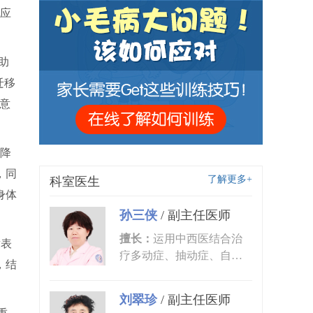
应
助
迁移
意
降
，同
了解更多+
科室医生
身体
孙三侠
/
副主任医师
擅长：
运用中西医结合治
童表
疗多动症、抽动症、自闭
，结
症、语言发育迟缓、小儿
癫痫、矮...
刘翠珍
/
副主任医师