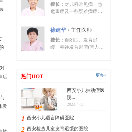
重
擅长：
对儿科常见病、急
层
危重症及一些疑难病症的
诊治有丰富的临床经验。
尤其对皮肤...
徐建华
/
主任医师
时
擅长：
自闭症、发育迟
缓、精神发育迟滞(智力低
验
下)、语言发育迟缓、语言
障碍、多动症...
对
更多+
热门HOT
年后
西安小儿抽动症医
与
院...
2023-4-11
体发
西安小儿语言障碍医院...
西安检查儿童发育迟缓的医院...
原因