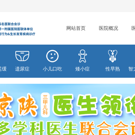
网站首页
医院概况
迟缓
遗尿症
小儿口吃
矮小症
性早熟
智