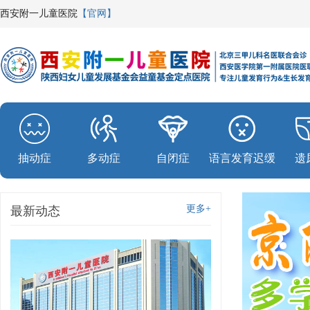
西安附一儿童医院
【官网】
抽动症
多动症
自闭症
语言发育迟缓
遗
更多+
最新动态