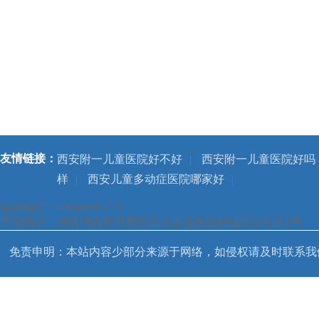
友情链接：
西安附一儿童医院好不好
|
西安附一儿童医院好吗
样
|
西安儿童多动症医院哪家好
|
咨询电话：400-8699-120
医院地址：陕西省西安市雁塔区大寨路西段铭城国际社区1号
免责申明：本站内容少部分来源于网络，如侵权请及时联系我