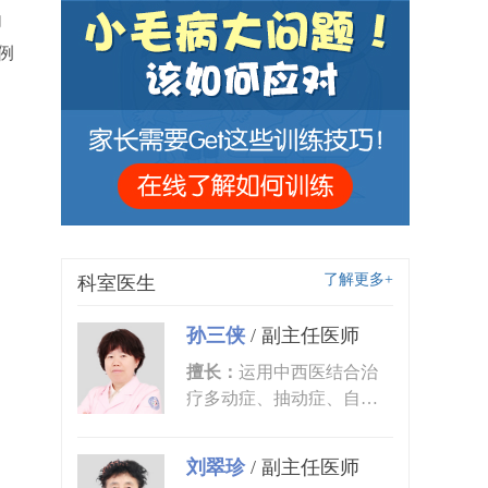
内
例
了解更多+
科室医生
孙三侠
/
副主任医师
擅长：
运用中西医结合治
疗多动症、抽动症、自闭
症、语言发育迟缓、小儿
癫痫、矮...
刘翠珍
/
副主任医师