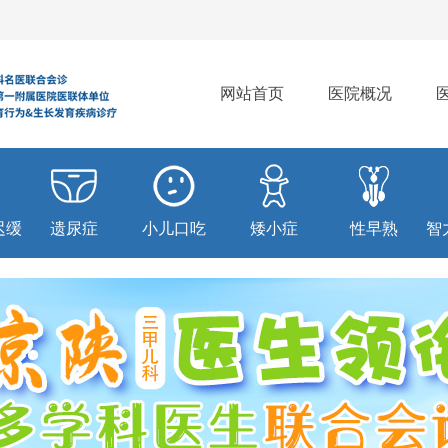
网站首页
医院概况
迟缓
遗尿症
小儿口吃
矮小症
性早熟
智