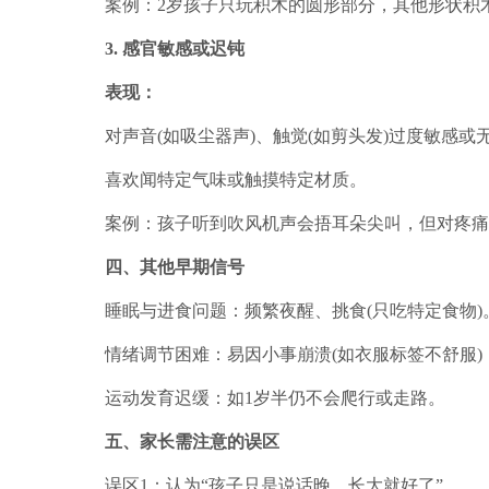
案例：2岁孩子只玩积木的圆形部分，其他形状积
3. 感官敏感或迟钝
表现：
对声音(如吸尘器声)、触觉(如剪头发)过度敏感或
喜欢闻特定气味或触摸特定材质。
案例：孩子听到吹风机声会捂耳朵尖叫，但对疼痛
四、其他早期信号
睡眠与进食问题：频繁夜醒、挑食(只吃特定食物)
情绪调节困难：易因小事崩溃(如衣服标签不舒服)
运动发育迟缓：如1岁半仍不会爬行或走路。
五、家长需注意的误区
误区1：认为“孩子只是说话晚，长大就好了”。