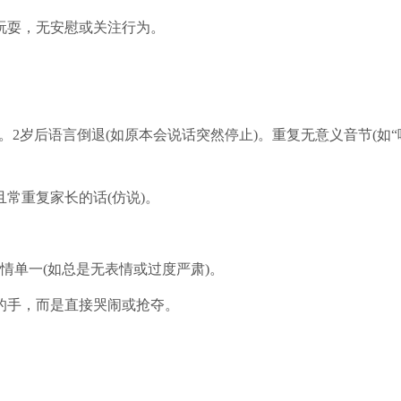
玩耍，无安慰或关注行为。
)。2岁后语言倒退(如原本会说话突然停止)。重复无意义音节(如“
常重复家长的话(仿说)。
情单一(如总是无表情或过度严肃)。
的手，而是直接哭闹或抢夺。