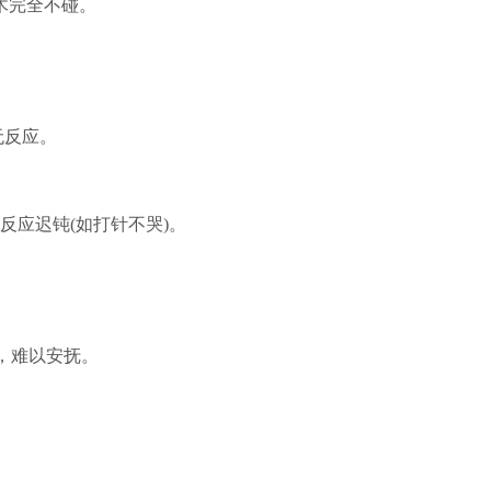
木完全不碰。
无反应。
反应迟钝(如打针不哭)。
。
，难以安抚。