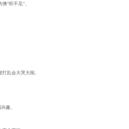
佛“听不见”。
被打乱会大哭大闹。
感兴趣。