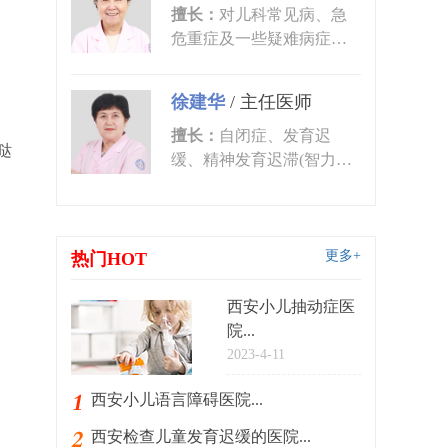
擅长：
对儿科常见病、急
危重症及一些疑难病症的
诊治有丰富的临床经验。
尤其对皮肤...
徐建华
/
主任医师
擅长：
自闭症、发育迟
哒
缓、精神发育迟滞(智力低
下)、语言发育迟缓、语言
障碍、多动症...
更多+
热门HOT
西安小儿抽动症医
院...
2023-4-11
西安小儿语言障碍医院...
西安检查儿童发育迟缓的医院...