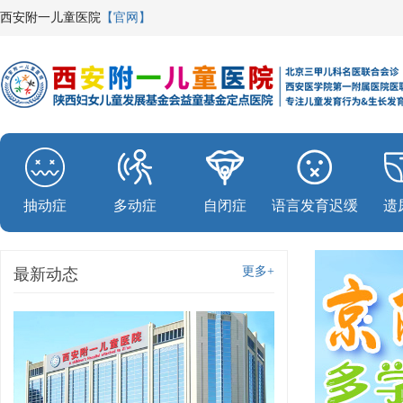
西安附一儿童医院
【官网】
抽动症
多动症
自闭症
语言发育迟缓
遗
更多+
最新动态