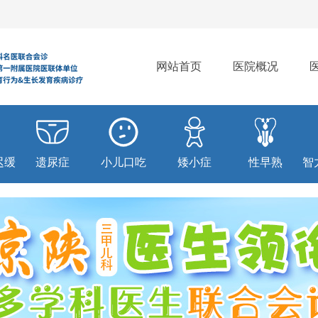
网站首页
医院概况
迟缓
遗尿症
小儿口吃
矮小症
性早熟
智