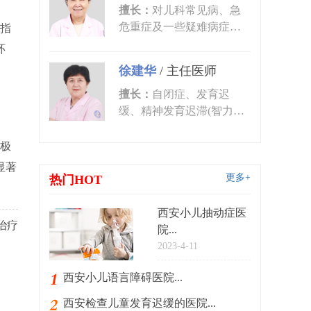
擅长：
对儿科常见病、急
危重症及一些疑难病症的
指
诊治有丰富的临床经验。
环
尤其对皮肤...
徐建华
/
主任医师
擅长：
自闭症、发育迟
缓、精神发育迟滞(智力低
下)、语言发育迟缓、语言
障碍、多动症...
极
显著
更多+
热门HOT
西安小儿抽动症医
治疗
院...
2023-4-11
西安小儿语言障碍医院...
西安检查儿童发育迟缓的医院...