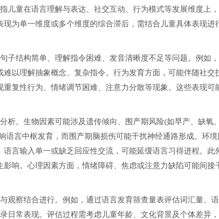
指儿童在语言理解与表达、社交互动、行为模式等发展维度上，
表现为单一维度或多个维度的综合滞后，需结合儿童具体表现进
句子结构简单、理解指令困难、发音清晰度不足等问题。例如，
或难以理解抽象概念、复杂指令。行为发育方面，可能伴随社交
现重复性行为、情绪调节困难、注意力分散等现象。这些表现可
分析。生物因素可能涉及遗传倾向、围产期风险(如早产、缺氧
影响语言中枢发育，而围产期脑损伤可能干扰神经通路形成。环境
、语言输入单一或缺乏回应性交流，可能延缓语言习得进程。此
生影响。心理因素方面，情绪障碍、焦虑或注意力缺陷可能间接
与观察结合进行。例如，通过语言发育筛查量表评估词汇量、语
记录日常表现。评估过程需考虑儿童年龄、文化背景及个体差异