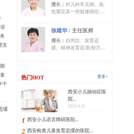
擅长：
对儿科常见病、急
危重症及一些疑难病症的
游
诊治有丰富的临床经验。
尤其对皮肤...
，语
徐建华
/
主任医师
服务
擅长：
自闭症、发育迟
理支
缓、精神发育迟滞(智力低
下)、语言发育迟缓、语言
障碍、多动症...
期
儿童
更多+
热门HOT
学干
西安小儿抽动症医
院...
2023-4-11
迟缓
西安小儿语言障碍医院...
西安检查儿童发育迟缓的医院...