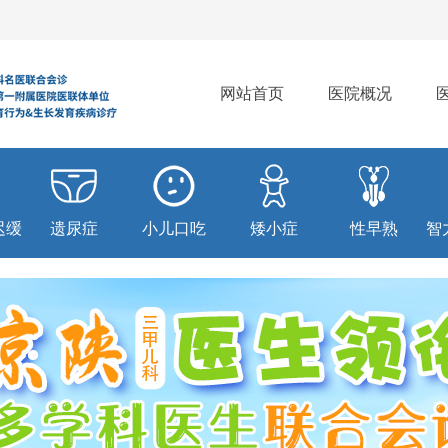
网站首页
医院概况
迟缓
遗尿症
小儿口吃
矮小症
性早熟
智