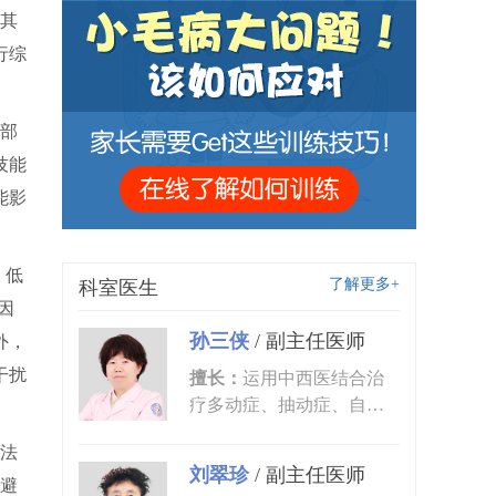
其
行综
部
技能
能影
、低
了解更多+
科室医生
因
孙三侠
/
副主任医师
外，
干扰
擅长：
运用中西医结合治
疗多动症、抽动症、自闭
症、语言发育迟缓、小儿
法
癫痫、矮...
刘翠珍
/
副主任医师
，避