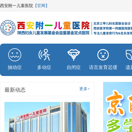
西安附一儿童医院
【官网】
抽动症
多动症
自闭症
语言发育迟缓
遗
更多+
最新动态