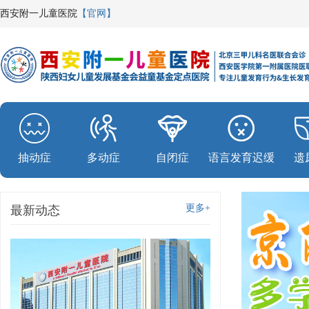
西安附一儿童医院
【官网】
抽动症
多动症
自闭症
语言发育迟缓
遗
更多+
最新动态