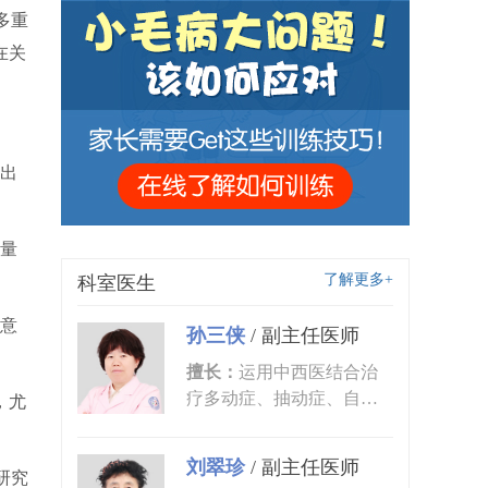
多重
在关
出
量
了解更多+
科室医生
意
孙三侠
/
副主任医师
擅长：
运用中西医结合治
疗多动症、抽动症、自闭
，尤
症、语言发育迟缓、小儿
癫痫、矮...
刘翠珍
/
副主任医师
研究