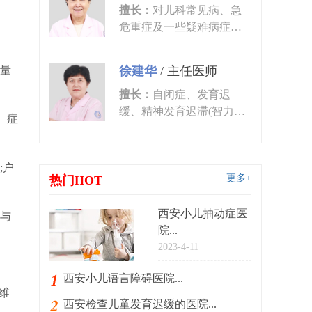
擅长：
对儿科常见病、急
危重症及一些疑难病症的
诊治有丰富的临床经验。
尤其对皮肤...
量
徐建华
/
主任医师
擅长：
自闭症、发育迟
缓、精神发育迟滞(智力低
。症
下)、语言发育迟缓、语言
障碍、多动症...
;户
更多+
热门HOT
西安小儿抽动症医
与
院...
2023-4-11
西安小儿语言障碍医院...
(维
西安检查儿童发育迟缓的医院...