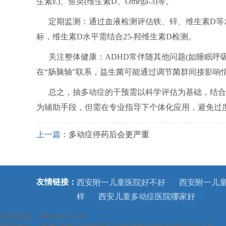
生素E)、鱼类(维生素D、Omega-3)等。
定期监测：通过血液检测评估铁、锌、维生素D等
标，维生素D水平需结合25-羟维生素D检测。
关注整体健康：ADHD常伴随其他问题(如睡眠呼
在“肠脑轴”联系，益生菌可能通过调节菌群间接影响
总之，抽多动症的干预需以科学评估为基础，结合
为辅助手段，但需在专业指导下个体化应用，避免过
上一篇：
多动症停药后会更严重
友情链接：
西安附一儿童医院好不好
|
西安附一儿
样
|
西安儿童多动症医院哪家好
|
咨询电话：400-8699-120