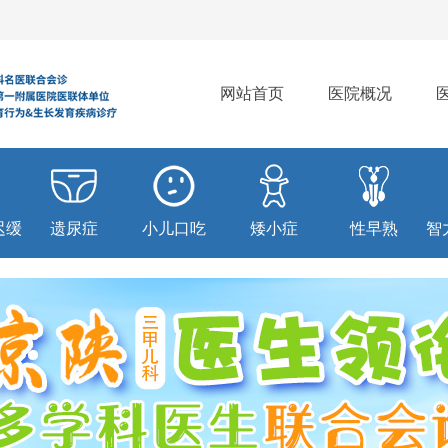
网站首页
医院概况
迟缓
遗尿症
小儿口吃
矮小症
性早熟
智