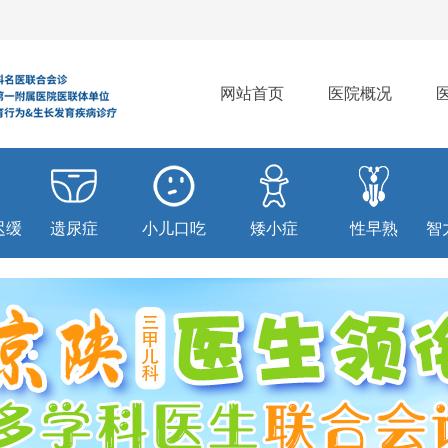
网站首页
医院概况
迟缓
遗尿症
小儿口吃
矮小症
性早熟
智