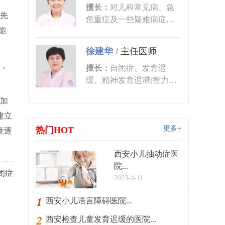
擅长：
对儿科常见病、急
先
危重症及一些疑难病症的
能
诊治有丰富的临床经验。
尤其对皮肤...
徐建华
/
主任医师
，
擅长：
自闭症、发育迟
缓、精神发育迟滞(智力低
下)、语言发育迟缓、语言
加
障碍、多动症...
建立
更多+
热门HOT
童逐
西安小儿抽动症医
院...
闭症
2023-4-11
西安小儿语言障碍医院...
西安检查儿童发育迟缓的医院...