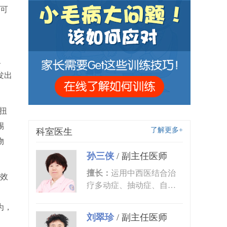
可
、
发出
扭
踢
了解更多+
科室医生
物
孙三侠
/
副主任医师
擅长：
运用中西医结合治
效
疗多动症、抽动症、自闭
症、语言发育迟缓、小儿
为，
癫痫、矮...
刘翠珍
/
副主任医师