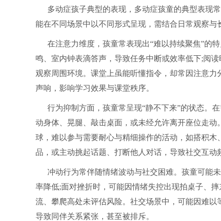
多动症孩子典型的表现，多动症孩童的典型表现常
能在不同场景中以不同形式呈现，需结合日常观察与
在注意力维度，孩童常表现出“难以持续聚焦”的
鸣、室内钟表滴答声，导致任务中断或效率低下;阅
观察周围环境。课堂上虽能听懂指令，却常因注意力
声响，影响学习效果与课堂秩序。
行为抑制方面，孩童常呈现“静不下来”的状态。
动身体、晃腿、敲击桌面，或未经允许离开座位走动
球，难以参与需要耐心与精细操作的活动，如搭积木
品，或主动挑起话题、打断他人对话，导致社交互动
冲动行为常伴随情绪波动与社交困难。孩童可能未
率降低;面对挫折时，可能因情绪失控出现拍桌子、
流、攀爬高处未评估风险。社交场景中，可能因难以
导致同伴关系紧张，甚至被排斥。