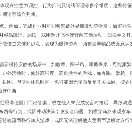
体现在注意力调控、行为抑制及情绪管理等多个维度，这些特征
长期追踪综合判断。
特点。例如，完成作业时可能频繁被外界细微动静吸引，如窗外鸟
读时容易跳行、漏读，或刚翻开书本便转向其他活动，如摆弄文具
分散错过关键知识点，表现为眼神游离、频繁摆弄物品或无意识
在需要保持安静的场景中，如教室、图书馆、家庭餐桌，可能频繁
。户外活动时，偏好高强度、高刺激性的游戏，如奔跑、攀爬、
、拼图。即便在休息时间，也可能因无聊而反复开关抽屉、摆弄
频繁中断。
经思考便脱口而出答案，或在他人未完成发言时抢话，导致沟通
摔东西等行为，或因冲动决策引发安全问题，如横穿马路未观察车
等待轮流而强行加入游戏，或因无法理解他人意图而误解对方行