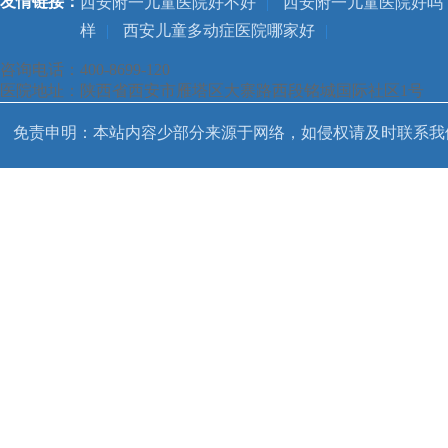
友情链接：
西安附一儿童医院好不好
|
西安附一儿童医院好吗
样
|
西安儿童多动症医院哪家好
|
咨询电话：400-8699-120
医院地址：陕西省西安市雁塔区大寨路西段铭城国际社区1号
免责申明：本站内容少部分来源于网络，如侵权请及时联系我