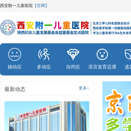
西安附一儿童医院
【官网】
抽动症
多动症
自闭症
语言发育迟缓
遗
更多+
最新动态