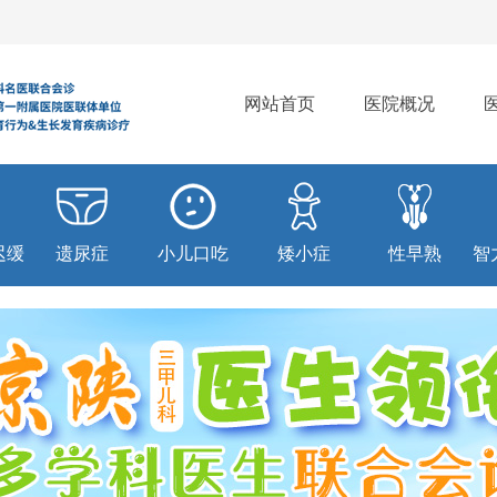
网站首页
医院概况
迟缓
遗尿症
小儿口吃
矮小症
性早熟
智