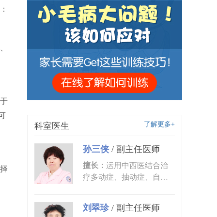
：
、
于
可
了解更多+
科室医生
孙三侠
/
副主任医师
擅长：
运用中西医结合治
择
疗多动症、抽动症、自闭
症、语言发育迟缓、小儿
癫痫、矮...
刘翠珍
/
副主任医师