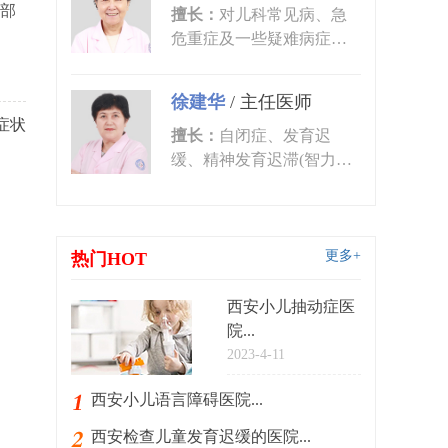
部
擅长：
对儿科常见病、急
危重症及一些疑难病症的
诊治有丰富的临床经验。
尤其对皮肤...
徐建华
/
主任医师
症状
擅长：
自闭症、发育迟
缓、精神发育迟滞(智力低
下)、语言发育迟缓、语言
障碍、多动症...
更多+
热门HOT
西安小儿抽动症医
院...
2023-4-11
西安小儿语言障碍医院...
西安检查儿童发育迟缓的医院...