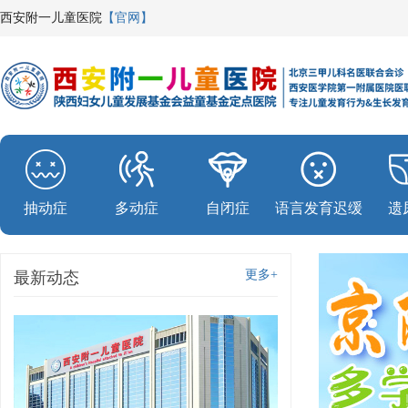
西安附一儿童医院
【官网】
抽动症
多动症
自闭症
语言发育迟缓
遗
更多+
最新动态